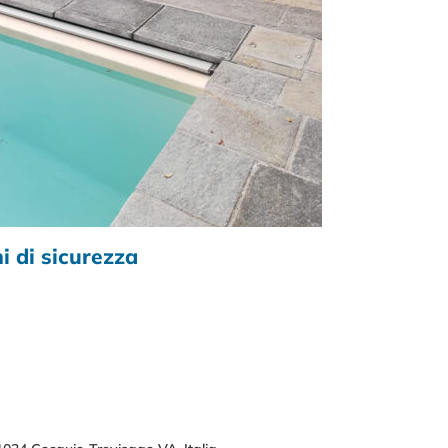
i di sicurezza
Coper
Ottobre 2